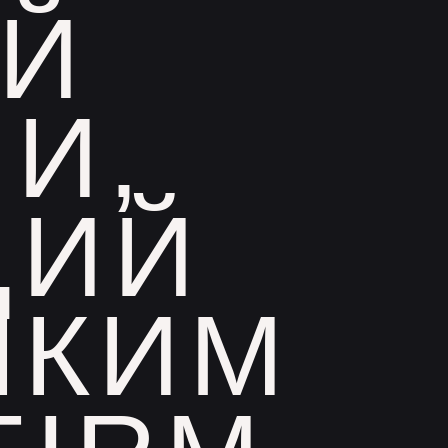
Й
И,
ЩИЙ
НКИМ