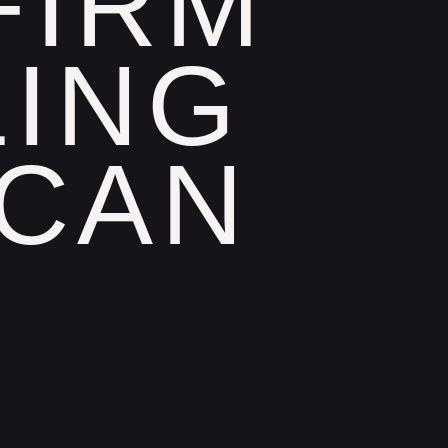
FIRM
LING
ICAN