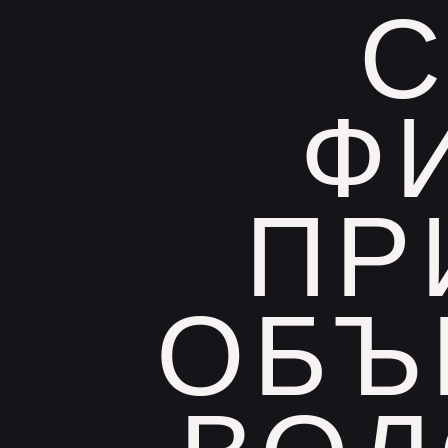
Ф
ПР
ОБЪ